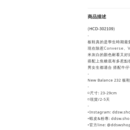
商品描述
(
)
HCD-302109
-
板鞋真的是學生時期最
現在除惹Converse
米灰白的顏色耐看又好
搭配上焦糖底有多惹點復
男女生都適合 搭配牛仔
-
New Balance 232
-
◽️尺寸: 23-29cm
◽️現貨/2-5天
-
▫️Instagram: ddsw.sh
▫️蝦皮&粉專: ddsw.sho
▫️官方line: @ddswsho