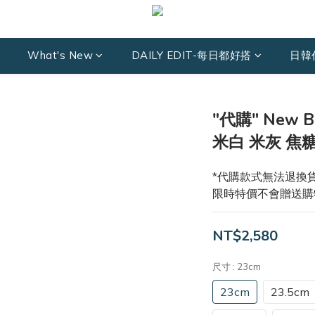
What's New
DAILY EDIT-每日都好搭
日韓
"代購" New B
米白 米灰 焦糖
*代購款式無法退換貨
限時特價不會贈送購
NT$2,580
尺寸
: 23cm
23cm
23.5cm