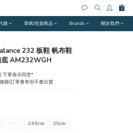
代購
零碼/現貨商品
Brands
關於我們
立即購買
alance 232 板鞋 帆布鞋
底 AM232WGH
 下單表示同意*
物袋/訂單會有但不會出貨
24cm
24.5cm
25cm