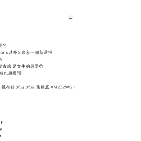
愛的
、Vans以外又多惹一個新選擇
搭
古感 是女生的最愛😊
褲也超級讚!!
 板鞋 帆布鞋 米白 米灰 焦糖底 AM232WGH
op
p
p