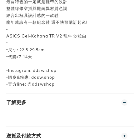
最富特色的一定就是鞋帶的設計
整體線條穿插與鞋面異材質色調
結合出極具設計感的一款鞋
龍年就該有一款紀念鞋 還不快預購訂起來!
-
ASICS Gel-Kahana TR V2 龍年 沙粒白
-
▫️尺寸: 22.5-29.5cm
▫️代購/7-14天
-
▫️Instagram: ddsw.shop
▫️蝦皮&粉專: ddsw.shop
▫️官方line: @ddswshop
了解更多
送貨及付款方式