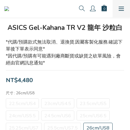
ASICS Gel-Kahana TR V2 龍年 沙粒白
*代購/預購款式無法取消、退換貨,因屬客製化服務,確認下
單後下單表示同意*
*因代購/預購有可能遇到廠商斷貨或缺貨之砍單風險，會
經由官網訊息通知*
NT$4,480
尺寸
: 26cm/US8
22.5cm/US4
23cm/US4.5
23.5cm/US5
24cm/US5.5
24.5cm/US6
25cm/US6.5
25.25cm/US7
25.5cm/US7.5
26cm/US8