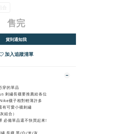
組合
售完
貨到通知我
加入追蹤清單
必穿的單品
y plus 刺繡長襪要推薦給各位
Nike襪子相對輕薄許多
還有可愛小襪刺繡
米灰組合）
 必備單品還不快買起來!
s 刺繡 長襪 黑/白/米/灰