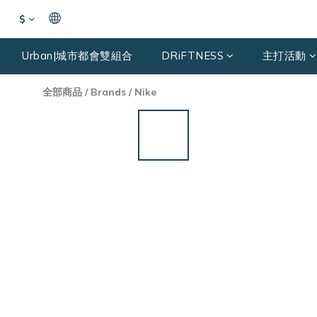
$
Urban|城市都會雙組合
DRiFTNESS
主打活動
全部商品
/
Brands
/
Nike