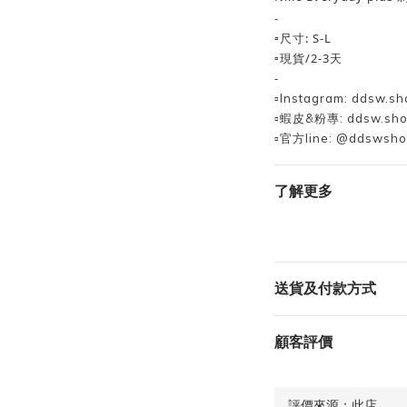
-
▫️尺寸: S-L
▫️現貨/2-3天
-
▫️Instagram: ddsw.sh
▫️蝦皮&粉專: ddsw.sh
▫️官方line: @ddswsh
了解更多
送貨及付款方式
顧客評價