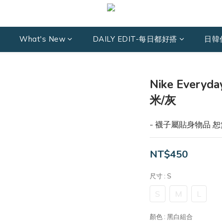
What's New
DAILY EDIT-每日都好搭
日韓
Nike Everyd
米/灰
- 襪子屬貼身物品 
NT$450
尺寸
: S
S
M
L
顏色
: 黑白組合