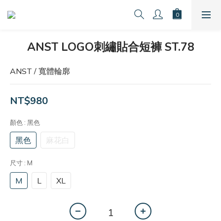
ANST LOGO刺繡貼合短褲 ST.78
ANST / 寬體輪廓
NT$980
顏色
: 黑色
黑色
麻花白
尺寸
: M
M
L
XL