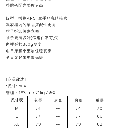
整體搭配完整度更高
版型一樣為ANST拿手的寬體輪廓
讓衣櫃內的單品搭配性更高
帽子拆卸後為立領
袖子雙層設計(假兩件不可拆)
內裡鋪棉800g厚度
冬日穿起來更加保暖實穿
冬日穿起來更加保暖
-
[商品敘述]
▫️尺寸: M-XL
曾理：183cm / 71kg / 著XL
尺寸表
衣長
肩寬
胸寬
袖長
M
74
--
74
78
L
77
--
77
80
XL
79
--
79
82