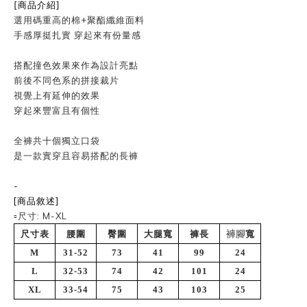
[商品介紹]
選用碼重高的棉+聚酯纖維面料
手感厚挺扎實 穿起來有份量感
搭配撞色效果來作為設計亮點
前後不同色系的拼接裁片
視覺上有延伸的效果
穿起來豐富且有個性
全褲共十個獨立口袋
是一款實穿且容易搭配的長褲
-
[商品敘述]
▫️尺寸: M-XL
褲腳
尺寸表
腰圍
臀圍
大腿寬
褲長
寬
M
31-52
73
41
99
24
L
32-53
74
42
101
24
XL
33-54
75
43
103
25