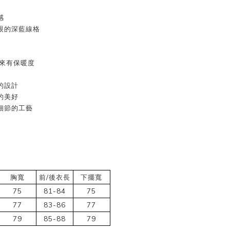
感
眼的深藍線格
起來有保暖度
的設計
的美好
細節的工藝
胸寬
前/後衣長
下擺寬
75
81-84
75
77
83-86
77
79
85-88
79