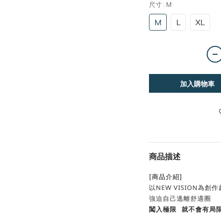
尺寸
: M
M
L
XL
加入購物車
商品描述
[商品介紹]
以NEW VISION為創
強迫自己逃離舒適圈
闖入極限 就不會有局