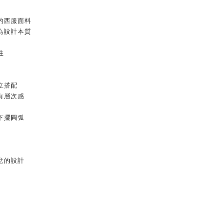
的西服面料
為設計本質
性
立搭配
有層次感
下擺圓弧
岔的設計