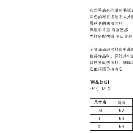
布面手感有些微的毛呢
灰色的布底搭配不太搶
屬秋冬的西服面料
碼重非常重 有垂墜感
內裡搭配內襯 冬日穿
全身滿滿細節與多剪裁
值得你品味、探討其中
質感升級的面料、細膩
它值得讓你擁有它
-
[商品敘述]
▫️尺寸: M-XL
尺寸表
肩寬
M
52
L
53
XL
54