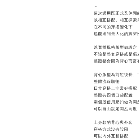
－
這次選用既正式又休閒
以相互搭配、相互探索
在不同的穿搭變化下
也能達到最大化的實穿
以寬體風格版型做設定
不論是整套穿搭或是獨
整體都會因為背心而富
背心版型為前短後長、
整體流線順暢
日常穿搭上非常好搭配
整體共四個口袋配置
兩側股使用壓扣做為開
可以自由設定開岔高度
上身款的背心與外套
穿搭方式沒有設限
可以內外互相搭配