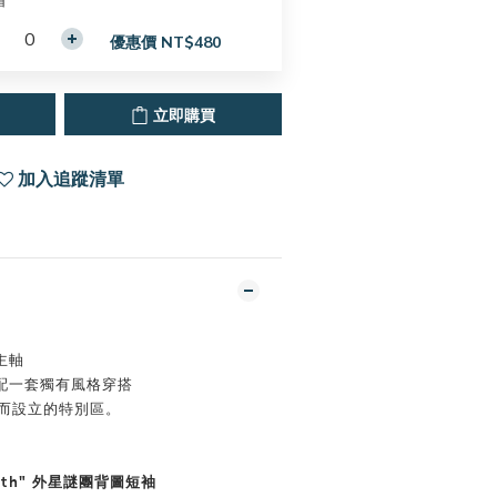
帽
優惠價 NT$480
立即購買
加入追蹤清單
主軸
配一套獨有風格穿搭
你而設立的特別區。
Earth" 外星謎團背圖短袖