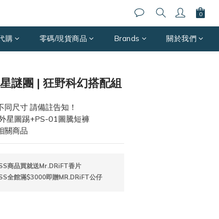
代購
零碼/現貨商品
Brands
關於我們
立即購買
 外星謎團 | 狂野科幻搭配組
不同尺寸 請備註告知！
D外星圖踢+PS-01圖騰短褲
相關商品
SS商品買就送Mr.DRiFT香片
SS全館滿$3000即贈MR.DRiFT公仔