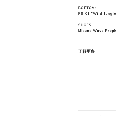
BOTTOM:
PS-01 "Wild Jun
SHOES:
Mizuno Wave Prop
了解更多