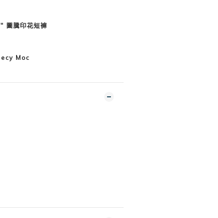
gle" 圖騰印花短褲
hecy Moc