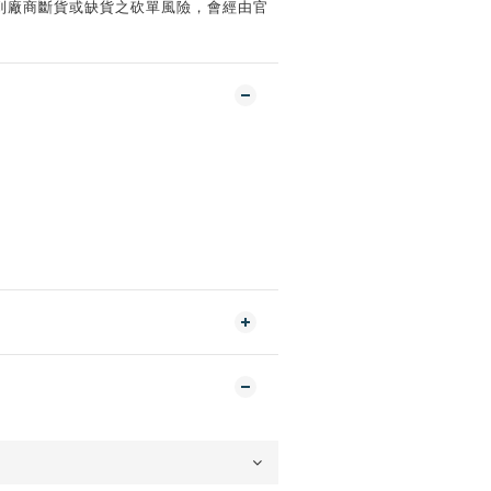
遇到廠商斷貨或缺貨之砍單風險，會經由官