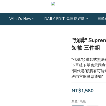
What's New
DAILY EDIT-每日都好搭
日韓
"預購" Supreme
短袖 三件組
*代購/預購款式無法
下單後下單表示同意
*因代購/預購有可
經由官網訊息通知*
NT$1,580
顏色
: 黑色