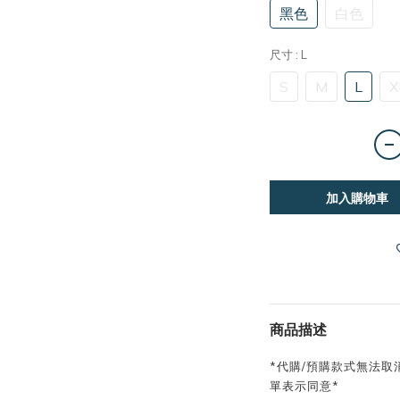
黑色
白色
尺寸
: L
S
M
L
X
加入購物車
商品描述
*代購/預購款式無法取
單表示同意*