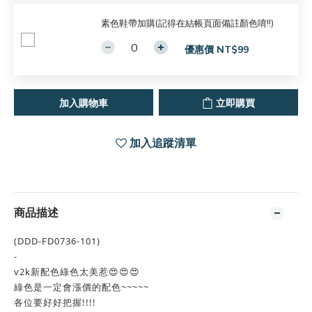
素色鞋帶加購(記得在結帳頁面備註顏色唷!!)
優惠價 NT$99
加入購物車
立即購買
加入追蹤清單
商品描述
(
DDD-FD0736-101
)
-
v2k新配色綠色太美惹😍😍😍
綠色是一定會漲價的配色~~~~~
各位要好好把握!!!!