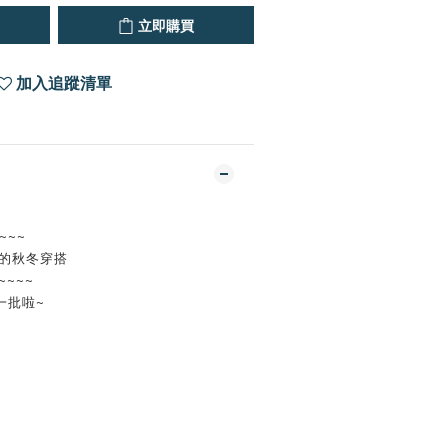
立即購買
加入追蹤清單
~~~
後的秋冬穿搭
~~~
一批啦~