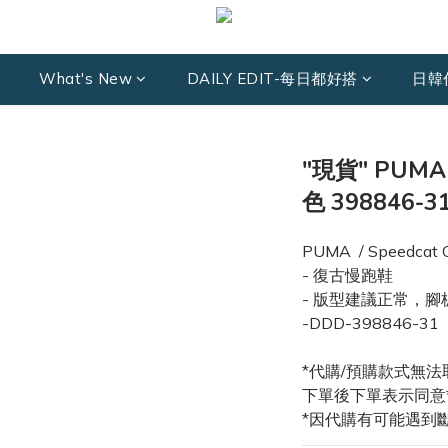
What's New
DAILY EDIT-每日都好搭
日韓
"現貨" PUMA 
色 398846-
PUMA  / Speedcat 
- 復古慢跑鞋
- 版型建議正常，
-DDD-398846-31
*代購/預購款式無法
下單後下單表示同意
*因代購有可能遇到