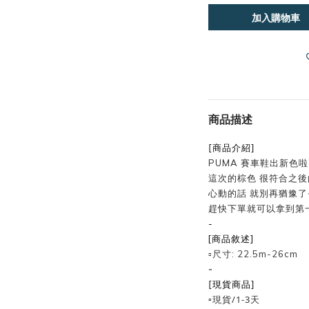
加入購物車
商品描述
[商品介紹]
PUMA 賽車鞋出新色啦
這次的棕色 很符合之
心動的話 就別再猶豫了~
趕快下單就可以拿到第
-
[商品敘述]
▫️尺寸: 22.5m-26cm
-
[現貨商品]
▫️現貨/1-3天