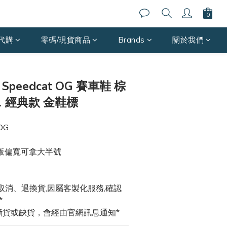
代購
零碼/現貨商品
Brands
關於我們
立即購買
Speedcat OG 賽車鞋 棕
31 經典款 金鞋標
OG 
腳板偏寬可拿大半號
取消、退換貨,因屬客製化服務,確認
*
斷貨或缺貨，會經由官網訊息通知*