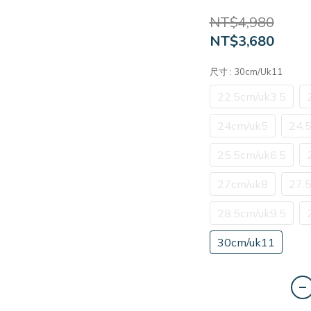
NT$4,980
NT$3,680
尺寸
: 30cm/uk11
22.5cm/uk3.5
24cm/uk5
24.
25.5cm/uk6.5
27cm/uk8
27.
28.5cm/uk9.5
30cm/uk11