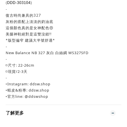
(
)
DDD-303104
-
復古時尚兼具的327
灰粉的搭配上淡淡的奶油底
這個顏色真的是女神配色😍
美腿神鞋絕對是這雙沒錯!!
*版型偏窄 建議大半號舒適*
-
New Balance NB 327 灰白 白絲綢 WS327SFD
-
◽️尺寸: 22-26cm
◽️現貨/2-3天
-
▫️Instagram: ddsw.shop
▫️蝦皮&粉專: ddsw.shop
▫️官方line: @ddswshop
了解更多