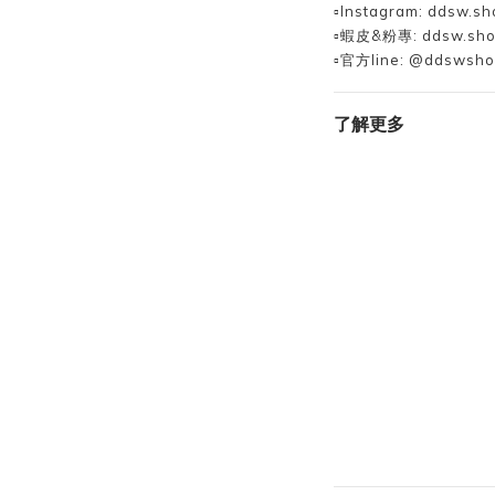
▫️Instagram: ddsw.sh
▫️蝦皮&粉專: ddsw.sh
▫️官方line: @ddswsh
了解更多