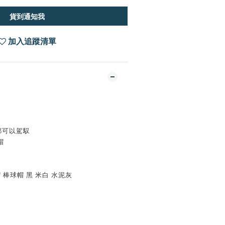
貨到通知我
加入追蹤清單
型都可以駕馭
帽
老帽 棒球帽 黑 米白 水泥灰