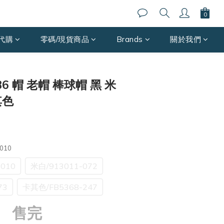
代購
零碼/現貨商品
Brands
關於我們
H86 帽 老帽 棒球帽 黑 米
其色
010
010
米白/913011-072
73
卡其色/FB5368-247
售完