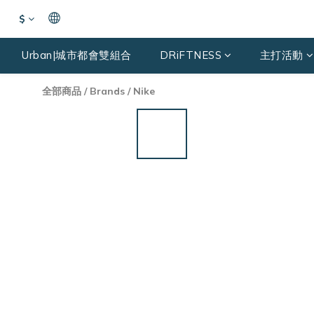
$
Urban|城市都會雙組合
DRiFTNESS
主打活動
全部商品
/
Brands
/
Nike