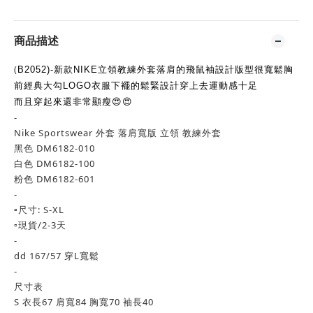
商品描述
(
B2052)-新款NIKE立領教練外套落肩的飛鼠袖設計版型很寬鬆胸
前經典大勾LOGO衣服下襬的鬆緊設計穿上去運動感十足
而且穿起來還非常顯瘦😍😍
-
Nike Sportswear 外套 落肩寬版 立領 教練外套
黑色 DM6182-010
白色 DM6182-100
粉色 DM6182-601
-
▫️尺寸: S-XL
▫️現貨/2-3天
-
dd 167/57 穿L寬鬆
-
尺寸表
S 衣長67 肩寬84 胸寬70 袖長40