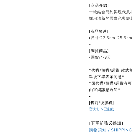
[商品介紹]
一款結合簡約與現代風
採用清新的雲白色與經
-
[商品敘述]
▫️尺寸:22.5cm-25.5c
-
[調貨商品]
▫️調貨/1-3天
-
*代購/預購/調貨 款
單後下單表示同意*
*因代購/預購/調貨有
由官網訊息通知*
-
[售前/後服務]
官方LINE連結
-
[下單前務必熟讀]
購物須知 / SHIPPING