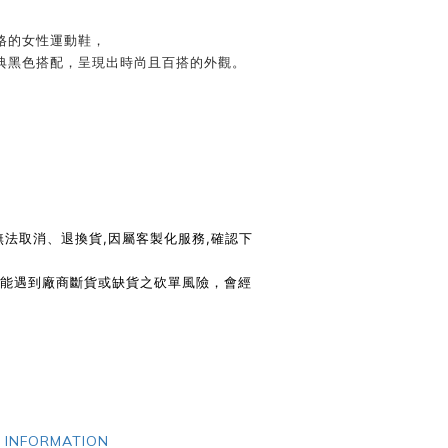
格的女性運動鞋，
典黑色搭配，呈現出時尚且百搭的外觀。
m
式無法取消、退換貨,因屬客製化服務,確認下
可能遇到廠商斷貨或缺貨之砍單風險，會經
 INFORMATION