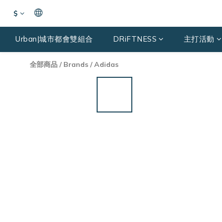
$
Urban|城市都會雙組合
DRiFTNESS
主打活動
全部商品
/
Brands
/
Adidas