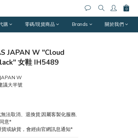
代購
零碼/現貨商品
Brands
關於我們
立即購買
S JAPAN W "Cloud
Black" 女鞋 IH5489
s JAPAN W 
建議大半號
款式無法取消、退換貨,因屬客製化服務,
同意*
斷貨或缺貨，會經由官網訊息通知*