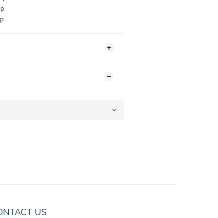
op
op
ONTACT US