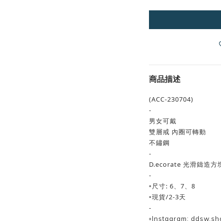
商品描述
(ACC-230704)
-
男女可戴
雙層戒 內圈可轉動
不鏽鋼
-
D.ecorate 光滑鑄造
-
▫️尺寸: 6、7、8
▫️現貨/2-3天
-
▫️Instagram: ddsw.sh