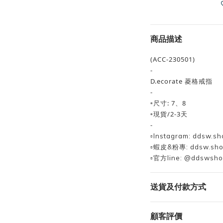
商品描述
(ACC-230501)
-
D.ecorate 菱格戒指
-
▫️尺寸: 7、8
▫️現貨/2-3天
-
▫️Instagram: ddsw.sh
▫️蝦皮&粉專: ddsw.sh
▫️官方line: @ddswsh
送貨及付款方式
顧客評價