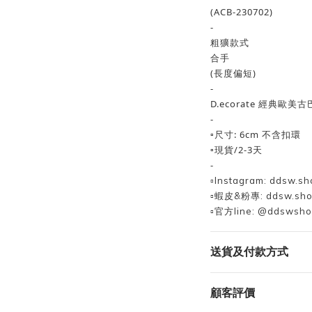
(ACB-230702)
-
粗獷款式
合手
(長度偏短)
-
D.ecorate 經典歐美
-
▫️尺寸: 6cm 不含扣環
▫️現貨/2-3天
-
▫️Instagram: ddsw.sh
▫️蝦皮&粉專: ddsw.sh
▫️官方line: @ddswsh
送貨及付款方式
顧客評價