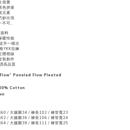
主視覺
異色拼接
現元素
巧妙出現
一不可。
質面料
保暖性能
節提升一檔次
格YKK拉鍊
立體褶線
套裝創作
謂高品質
Flow” Paneled Flow Pleated
00% Cotton
wn
60 / 大腿圍34 / 褲長102 / 褲管寬23
62 / 大腿圍36 / 褲長106 / 褲管寬24
64
/
大腿圍38
/
褲長111
/
褲管寬25