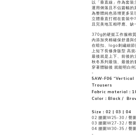
以「垂直線」作為套裝
運用俐落且不佔篇幅的
為整體純色添增更多呈
立體垂直打褶在套裝中
且完美地互相呼應、缺
370g的硬挺工作服棉
內添加夾棉確保舒適與
在暗扣、logo刺繡細
上短下長修身版型 高規
最後就是上下、前後的
秋冬系列最強、最後的
穿著體驗後
就能明白何
-
5AW-F06 “Vertical 
Trousers
Fabric material：1
Color：Black / Bro
Size：02 | 03 | 04
02 腰圍W25-30 / 臀圍
03 腰圍W27-32 / 臀圍
04
腰圍W30-35
/
臀圍
-