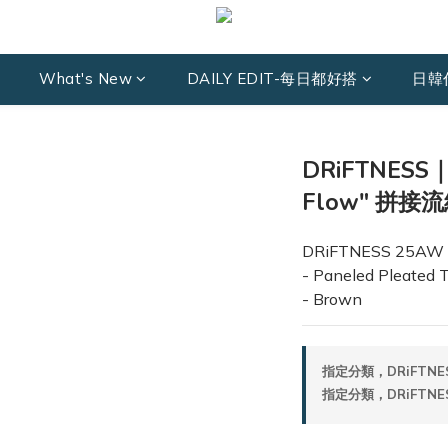
What's New
DAILY EDIT-每日都好搭
日韓
DRiFTNESS｜5
Flow" 拼接流
DRiFTNESS 25AW S
- Paneled Pleated T
- Brown
指定分類，DRiFTNE
指定分類，DRiFTNE