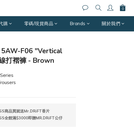
代購
零碼/現貨商品
Brands
關於我們
立即購買
AW-F06 "Vertical
線打褶褲 - Brown
eries
rousers
SS商品買就送Mr.DRiFT香片
SS全館滿$3000即贈MR.DRiFT公仔