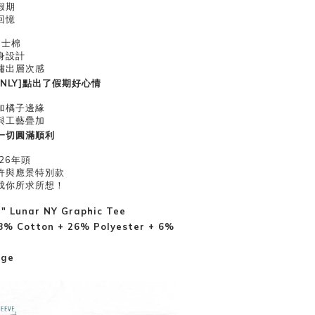
假期
回憶
富士棉
身設計
繡出層次感
 ONLY]點出了假期好心情
加橘子邊緣
與工藝疊加
一切圓滿順利
26年頭
許與應景特別款
成你所求所想！
" Lunar NY Graphic Tee
8% Cotton + 26% Polyester + 6%
nge