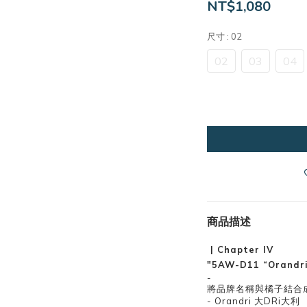
NT$1,080
尺寸
: 02
02
03
04
商品描述
| Chapter lV
"5AW-D11 “Orandri
-
將品牌名稱與橘子結合
- Orandri 大DRi大利