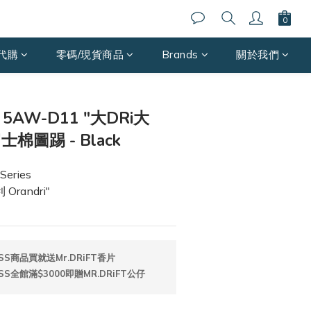
代購
零碼/現貨商品
Brands
關於我們
｜5AW-D11 "大DRi大
棉圖踢 - Black
eries
Orandri"
SS商品買就送Mr.DRiFT香片
SS全館滿$3000即贈MR.DRiFT公仔