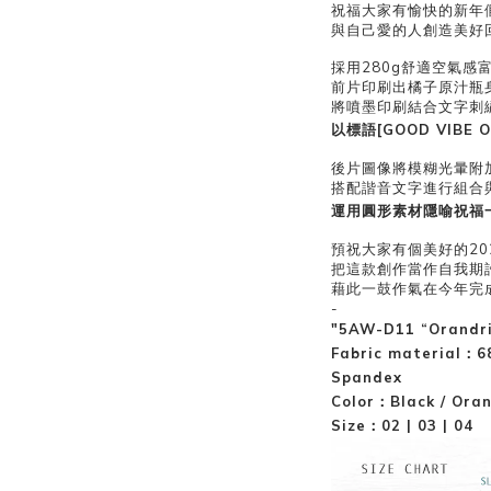
祝福大家有愉快的新年
與自己愛的人創造美好
採用280g舒適空氣感
前片印刷出橘子原汁瓶
將噴墨印刷結合文字刺
以標語[GOOD VIBE
後片圖像將模糊光暈附
搭配諧音文字進行組合
運用圓形素材隱喻祝福
預祝大家有個美好的20
把這款創作當作自我期
藉此一鼓作氣在今年完
-
"5AW-D11 “Orandri
Fabric material：
6
Spandex
Color：Black / Ora
Size：02 | 03 | 04