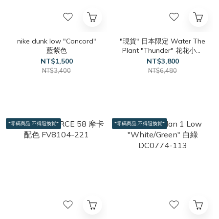
nike dunk low "Concord"
"現貨" 日本限定 Water The
藍紫色
Plant "Thunder" 花花小倒
勾 白黑藍
NT$1,500
NT$3,800
NT$3,400
NT$6,480
*零碼商品,不得退換貨*
*零碼商品,不得退換貨*