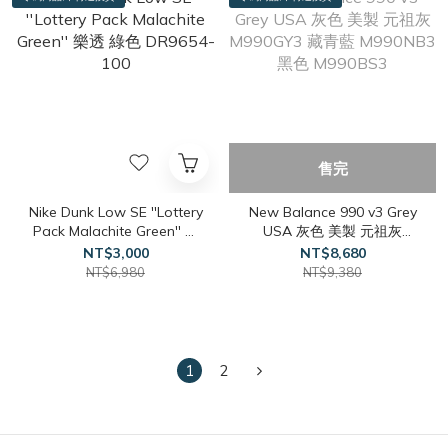
售完
Nike Dunk Low SE ''Lottery
New Balance 990 v3 Grey
Pack Malachite Green'' 樂
USA 灰色 美製 元祖灰
透 綠色 DR9654-100
M990GY3 藏青藍 M990NB3
NT$3,000
NT$8,680
黑色 M990BS3
NT$6,980
NT$9,380
1
2