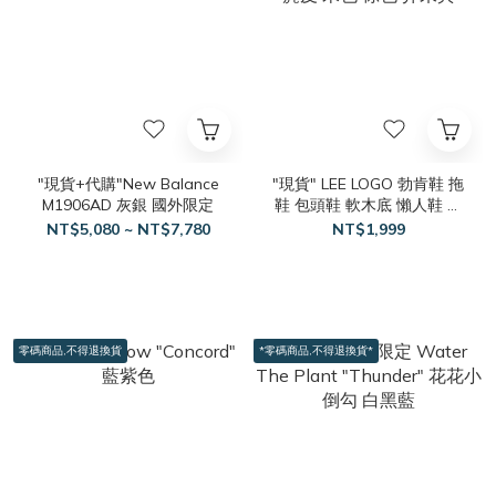
"現貨+代購"New Balance
"現貨" LEE LOGO 勃肯鞋 拖
M1906AD 灰銀 國外限定
鞋 包頭鞋 軟木底 懶人鞋 麂
皮 米色 棕色 芥末黃
NT$5,080 ~ NT$7,780
NT$1,999
零碼商品,不得退換貨
*零碼商品,不得退換貨*