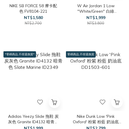
NIKE SB FORCE 58 摩卡配
W Air Jordan 1 Low
色 FV8104-221
"White/Green" 白綠
DC0774-113
NT$1,580
NT$1,999
NT$2,700
NT$3,800
*零碼商品,不得退換貨*
零碼商品,不得退換貨
Adidas Yeezy Slide 拖鞋 炭
Nike Dunk Low 'Pink
灰色 Granite ID4132 暗青色
Oxford' 粉紫 粉藍 奶油底
Slate Marine ID2349
DD1503-601
NT$1,999
NT$2,799